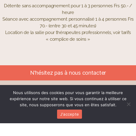
Détente sans accompagnement pour 1 à 3 personnes Frs 50.- /
heure
Séance avec accompagnement personnalisé 1 à 4 personnes Frs
70.- (entre 30 et 45 minutes)
Location de la salle pour thérapeutes professionnels, voir tarifs
« complice de soins »
N'hésitez pas
à nous contacter
Horaire de location pour thérapeutes
Nous utilisons des cookies pour vous garantir la meilleure
expérience sur notre site web. Si vous continuez à utiliser ce
Horaires demi-journées
site, nous supposerons que vous en êtes satisfait.
7h30- 13h30 ou 14h00- 20h00
J'accepte
Horaires journées
7h30-20h00