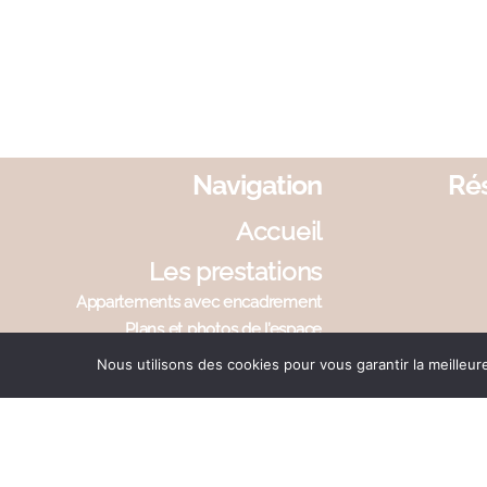
Navigation
Rés
Accueil
Les prestations
Appartements avec encadrement
Plans et photos de l’espace
Principes de fonctionnement
Nous utilisons des cookies pour vous garantir la meilleur
Conditions d’adhésion
Charte éthique
Devenir membre
Les soins