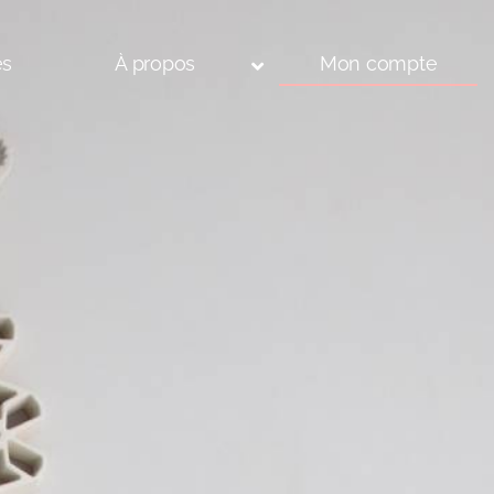
és
À propos
Mon compte