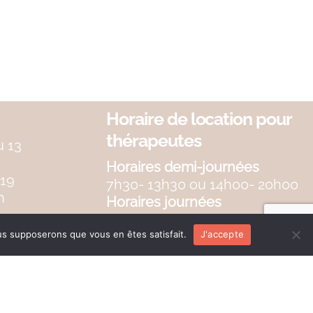
Horaire de location pour
thérapeutes
u 13
Horaires demi-journées
7h30- 13h30 ou 14h00- 20h00
Horaires journées
7h30-20h00
ous supposerons que vous en êtes satisfait.
J'accepte