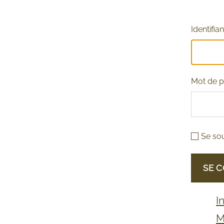
Identifia
Mot de 
Se so
SE 
I
M